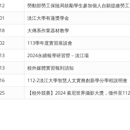
12
勞動部勞工保險局鼓勵學生參加個人自願提繳勞工
01
淡江大學有蓮獎學金
18
大傳系作業器材教學
02
113學年度實習座談會
13
2024永續報導研習營－淡江場
13
校外媒體實習報到須知
16
112-2淡江大學智慧人文實務創新學分學程說明會
25
【校外競賽】2024 索尼世界攝影大獎，徵件至112