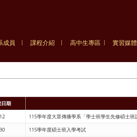
系成員
課程介紹
高中生專區
實習媒體
架日期
12
115學年度大眾傳播學系「學士班學生先修碩士班
30
115學年度碩士班入學考試