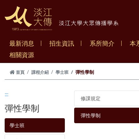
跳到主要內容
最新消息
招生資訊
系所簡介
本
相關資源
彈性學制
首頁
課程介紹
學士班
:::
修課規定
彈性學制
彈性學制
學士班