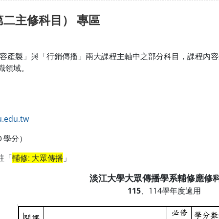
二主修科目） 專區
容產製」與「行銷傳播」兩大課程主軸中之部分科目，課程內容
知識領域。
.edu.tw
０學分）
註「
輔修: 大眾傳播
」
淡江大學大眾傳播學系輔修應修
115
、114學年度適用