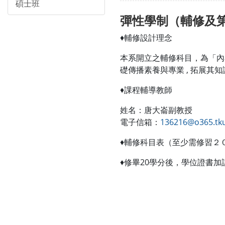
碩士班
彈性學制（輔修及第
♦輔修設計理念
本系開立之輔修科目，為「內
礎傳播素養與專業 , 拓展其
♦課程輔導教師
姓名：唐大崙副教授
電子信箱：
136216@o365.tku
♦輔修科目表（至少需修習２
♦修畢20學分後，學位證書加