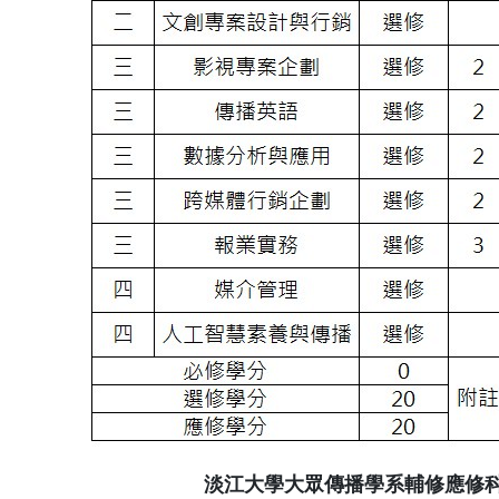
淡江大學大眾傳播學系輔修應修