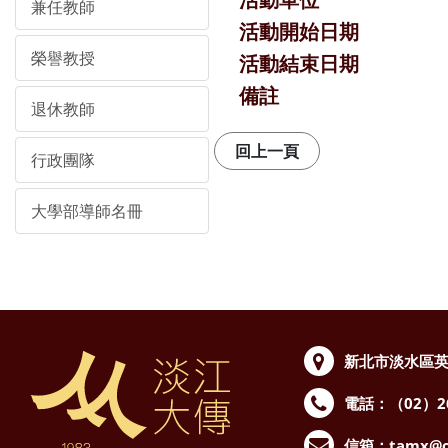
兼任教師
活動開始日期
榮譽教授
活動結束日期
備註
退休教師
行政團隊
大學部導師名冊
新北市淡水區英
電話：（02）262
信箱：
tamx@o