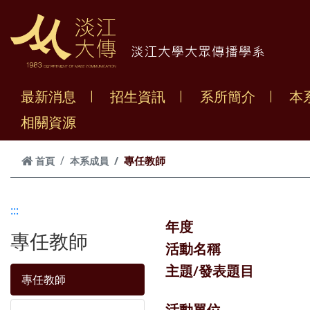
跳到主要內容
最新消息
招生資訊
系所簡介
本
相關資源
專任教師
首頁
本系成員
:::
年度
專任教師
活動名稱
主題/發表題目
專任教師
活動單位