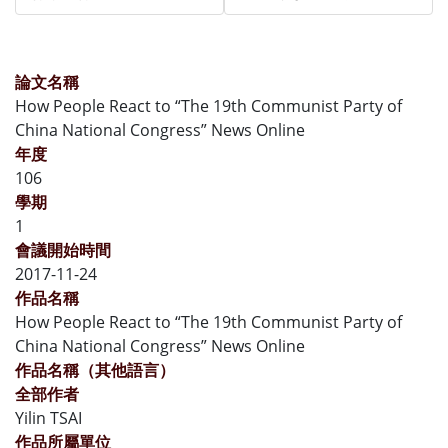
論文名稱
How People React to “The 19th Communist Party of
China National Congress” News Online
年度
106
學期
1
會議開始時間
2017-11-24
作品名稱
How People React to “The 19th Communist Party of
China National Congress” News Online
作品名稱（其他語言）
全部作者
Yilin TSAI
作品所屬單位