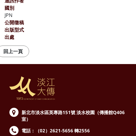
通訊作者
國別
JPN
公開徵稿
出版型式
出處
新北市淡水區英專路151號
淡水校園（傳播館Q406
室）
電話：（02）2621-5656 轉2556