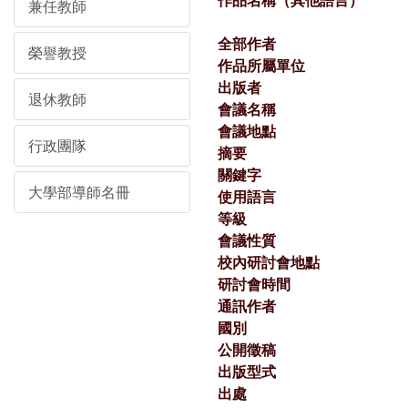
作品名稱（其他語言）
兼任教師
全部作者
榮譽教授
作品所屬單位
出版者
退休教師
會議名稱
會議地點
行政團隊
摘要
關鍵字
大學部導師名冊
使用語言
等級
會議性質
校內研討會地點
研討會時間
通訊作者
國別
公開徵稿
出版型式
出處