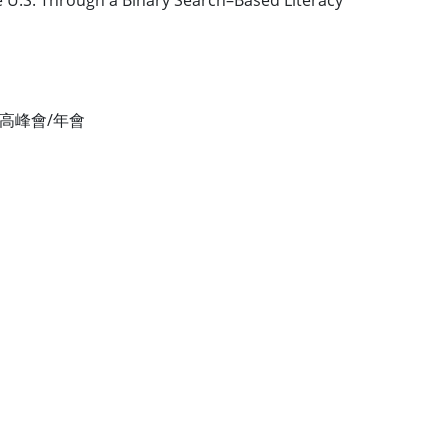
e U.S. Through a Binary Search–Based Literacy
高峰會/年會