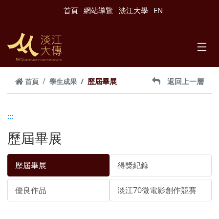
跳到主要內容
首頁
網站導覽
淡江大學
EN
歷屆畢展
返回上一層
首頁
學生成果
:::
歷屆畢展
歷屆畢展
得獎紀錄
優良作品
淡江70微電影創作競賽