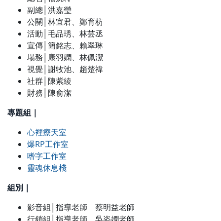
副總│洪嘉瑩
公關│林宜君、鄭育枋
活動│毛品琇、林芸丞
宣傳│簡銘志、賴翠琳
場務│康羽嫻、林佩潔
視覺│謝牧池、趙楚禕
社群│陳紫綾
財務│陳俞潔
專題組｜
心裡療天室
爆RP工作室
嗜字工作室
靈魂休息棧
組別｜
影音組│指導老師 蔡明益老師
行銷組│指導老師 吳姿嫻老師