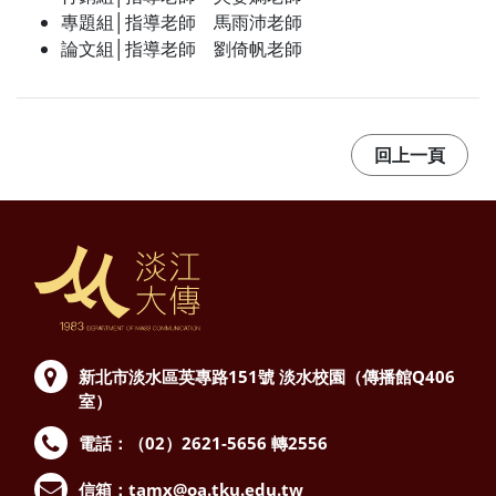
專題組│指導老師 馬雨沛老師
論文組│指導老師 劉倚帆老師
新北市淡水區英專路151號
淡水校園（傳播館Q406
室）
電話：（02）2621-5656 轉2556
信箱：
tamx@oa.tku.edu.tw