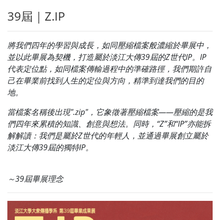
39屆｜Z.IP
將我們四年的學習與成長，如同壓縮檔案般濃縮於畢展中，
並以此畢展為契機，打造屬於淡江大傳39屆的Z世代IP。IP
代表定位點，如同檔案傳輸過程中的準確路徑，我們期許自
己在畢業前找到人生的定位與方向，精準到達我們的目的
地。
當檔案名稱後出現".zip"，它象徵著壓縮檔案——壓縮的是我
們四年來累積的知識、創意與想法。同時，“Z”和“IP”亦能拆
解解讀：我們是屬於Z世代的年輕人，並通過畢展創立屬於
淡江大傳39屆的獨特IP。
～39屆畢展理念