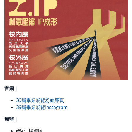
官網｜
39屆畢業展覽粉絲專頁
39屆畢業展覽Instagram
籌辦｜
總召│楊婉聆