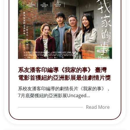
系友潘客印編導《我家的事》 臺灣
電影首獲紐約亞洲影展最佳劇情片獎
系校友潘客印編導的劇情長片《我家的事》，
7月底榮獲紐約亞洲影展Uncaged
Competition單元最佳劇情片獎，不僅是首部
Read More
於該單元獲獎的臺灣電影，更為國片寫下嶄新
里程碑，展現淡江校友於影視創作領域的傑出
實力與國際競爭力。 潘客印親赴紐約出席頒獎