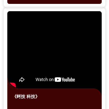
其倡導讓長者主動地進入校園、社區，和幼兒一
起進行不同內容的互動性學習，而不是被動地接
受照顧，這種方式更能激發他們對於老年生活的
熱情，預防他們罹患身心疾病。
《蚵技 科技》