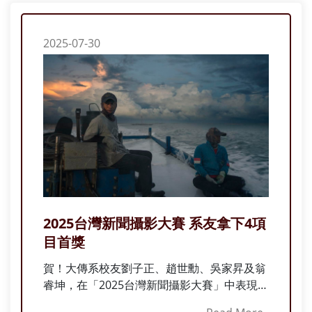
典禮，感性地表示，「我是個膽小的人，拍電
影是我人生中最勇敢的一件事。我想透過這個
獎項，將這股愛與勇氣，分享給現在需要它的
2025-07-30
每一個人。」他也將這份榮耀獻給生命中最重
要的家人：媽媽、爸爸與姊姊，以及全體工作
人員和演員，表達最深的感謝與情感連結。
2025台灣新聞攝影大賽 系友拿下4項
目首獎
賀！大傳系校友劉子正、趙世勳、吳家昇及翁
睿坤，在「2025台灣新聞攝影大賽」中表現亮
眼，分別榮獲不同類別首獎及多項優選。4人