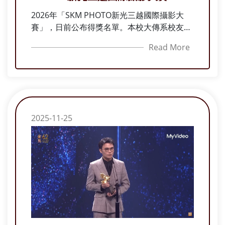
2026年「SKM PHOTO新光三越國際攝影大
賽」，日前公布得獎名單。本校大傳系校友、
曾任實習媒體淡江影像藝術工坊（暗房）助理
Read More
的沈逸欣，以《TPost-Nature Landscapes》
獲得優選；資傳系校友、曾任暗房助理的鍾鎮
予及大傳四、暗房特級助理李韋菱，則分別以
《無盡的失序》與《老式理髮廳》入選。
2025-11-25