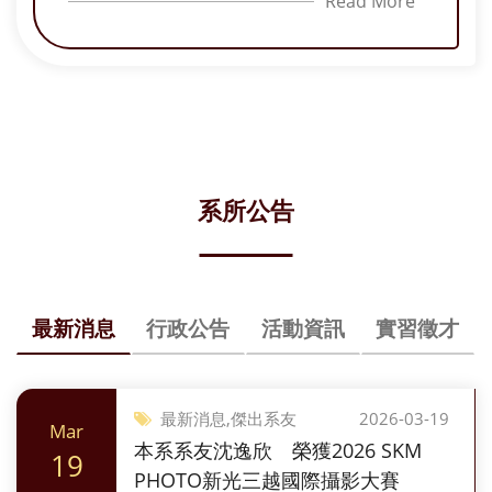
Read More
就讀淡江時期均曾參與大傳系四大實習媒體之
一的「淡江影像藝術工坊」，在紀實與創意攝
影均扎下深厚基礎，畢業後常回校演講、參與
年度顯影季展出等，分享相關經驗，協助學弟
妹學習與成長。 該賽事由台灣新聞攝影協會主
辦，採國際新聞攝影賽事規格舉行，共設「系
列」2類及「單張」8類組別，並於9月6日舉行
頒獎典禮。
系所公告
最新消息
行政公告
活動資訊
實習徵才
最新消息,傑出系友
2026-03-19
Mar
本系系友沈逸欣 榮獲2026 SKM
19
PHOTO新光三越國際攝影大賽